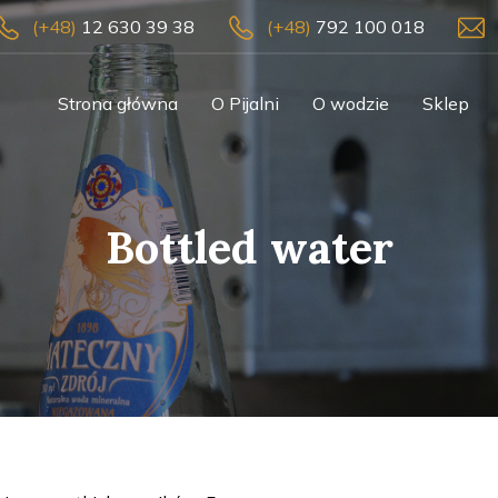
(+48)
12 630 39 38
(+48)
792 100 018
Strona główna
O Pijalni
O wodzie
Sklep
Bottled water