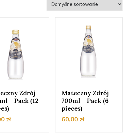
eczny Zdrój
Mateczny Zdrój
ml – Pack (12
700ml – Pack (6
ces)
pieces)
00
zł
60,00
zł
Ten
produkt