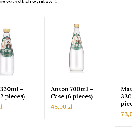
ie wszystkich wyników: 5
 330ml –
Anton 700ml –
Mat
2 pieces)
Case (6 pieces)
330
pie
ł
46,00
zł
73,
Ten
produkt
Ten
ma
produkt