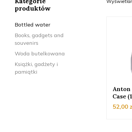
Kategorie
Wyświetlan
produktów
Bottled water
Books, gadgets and
souvenirs
Woda butelkowana
Książki, gadżety i
pamiątki
Anton
Case (1
52,00
z
Ten
produkt
ma