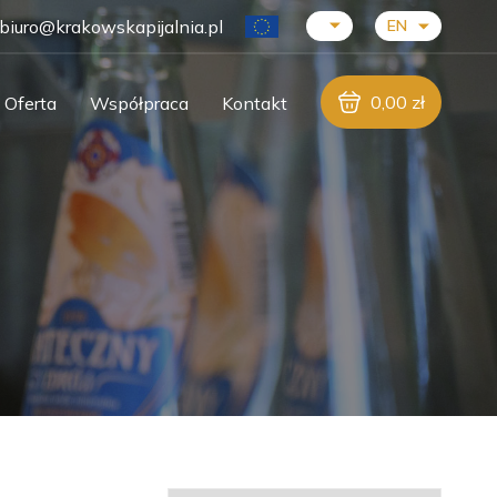
biuro@krakowskapijalnia.pl
EN
0,00
zł
Oferta
Współpraca
Kontakt