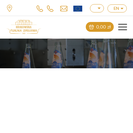
EN
0,00
zł