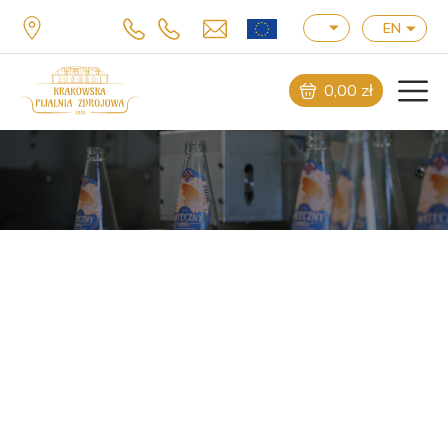
EN
0,00
zł