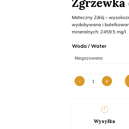
Zgrzewka (
Mateczny Zdrój – wysokoz
wydobywana i butelkowan
mineralnych: 2459,5 mg/l
Woda / Water
ilość
-
+
Mateczny
Zdrój
330ml
-
Zgrzewka
(12
Wysyłka
sztuk)