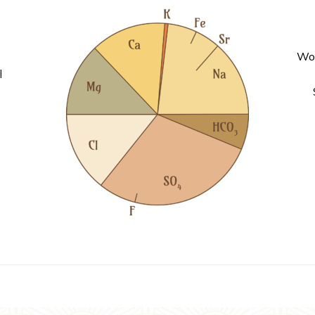
Wod
l