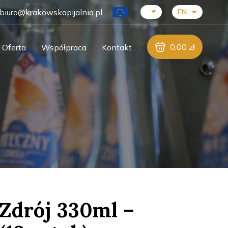
biuro@krakowskapijalnia.pl
EN
0,00
zł
Oferta
Współpraca
Kontakt
Zdrój 330ml –