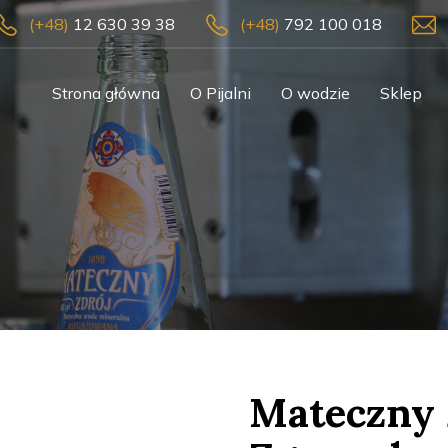
(+48)
12 630 39 38
(+48)
792 100 018
Strona główna
O Pijalni
O wodzie
Sklep
Mateczny 