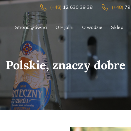
(+48)
12 630 39 38
(+48)
79
Strona główna
O Pijalni
O wodzie
Sklep
Polskie, znaczy dobre