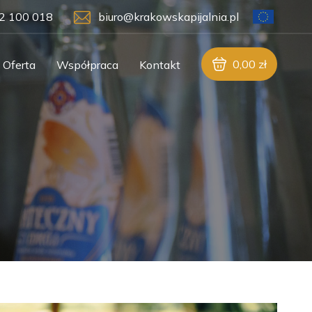
2 100 018
biuro@krakowskapijalnia.pl
0,00
zł
Oferta
Współpraca
Kontakt