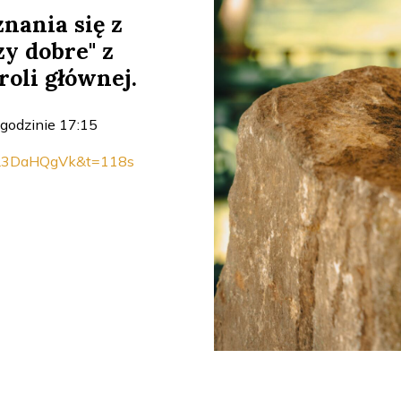
nania się z
zy dobre" z
oli głównej.
 godzinie 17:15
AL3DaHQgVk&t=118s