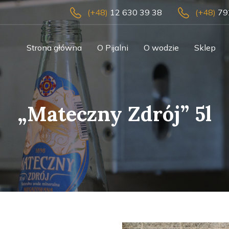
(+48)
12 630 39 38
(+48)
79
Strona główna
O Pijalni
O wodzie
Sklep
„Mateczny Zdrój” 5l