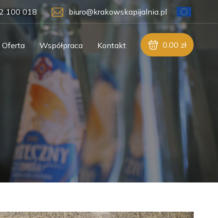
2 100 018
biuro@krakowskapijalnia.pl
0,00
zł
Oferta
Współpraca
Kontakt